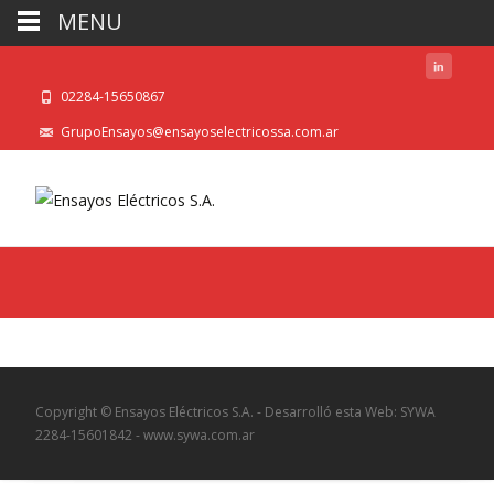
MENU
02284-15650867
GrupoEnsayos@ensayoselectricossa.com.ar
Copyright © Ensayos Eléctricos S.A. - Desarrolló esta Web: SYWA
2284-15601842 - www.sywa.com.ar