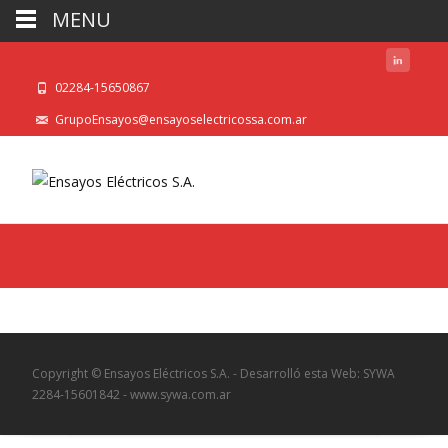
MENU
02284-15650867
GrupoEnsayos@ensayoselectricossa.com.ar
Copyright © Ensayos Eléctricos S.A. - Desarrolló esta Web: SYWA
2284-15601842 - www.sywa.com.ar